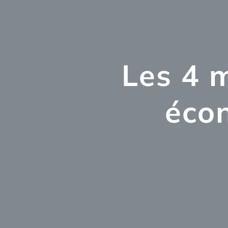
Les 4 
éco