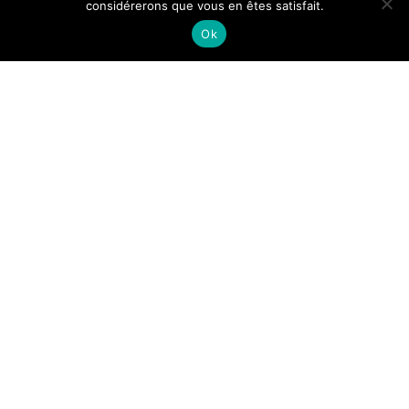
considérerons que vous en êtes satisfait.
Ok
-
-
Julie
22 janvier 2026
11 h 07 min