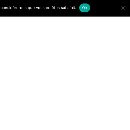
us considérerons que vous en êtes satisfait.
Ok
e
|
11 janvier 2016