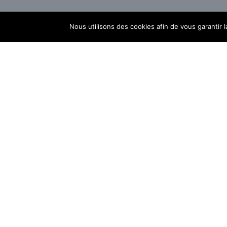
Nous utilisons des cookies afin de vous garantir l
Des édulcorants dans votre
shaker : bonne ou mauvaise
idée de sucrer sa whey ?
De débutant à guitariste : le
guide complet pour apprendre
et trouver votre professeur
Signez vos PDF en quelques