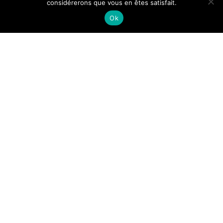
considérerons que vous en êtes satisfait.
Ok
-
-
Julie
16 décembre 2018
10 h 44 min