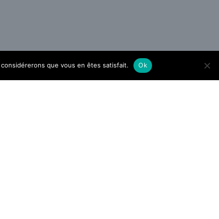
us considérerons que vous en êtes satisfait.
Ok
Des édulcorants dans votre
shaker : bonne ou mauvaise
idée de sucrer sa whey ?
De débutant à guitariste : le